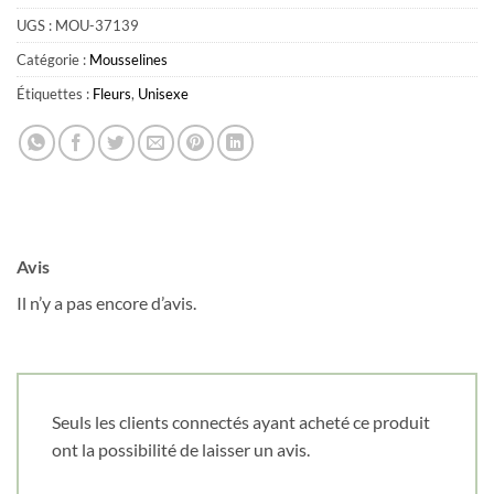
UGS :
MOU-37139
Catégorie :
Mousselines
Obtenez 10% de rabais
Étiquettes :
Fleurs
,
Unisexe
Obtenez un 10% de rabais sur votre
prochaine commande en vous inscrivant à
notre infolettre!
Courriel
*
Avis
Nom
*
Il n’y a pas encore d’avis.
Date de naissance
Seuls les clients connectés ayant acheté ce produit
ont la possibilité de laisser un avis.
Cliquez ici pour obtenir votre 10%