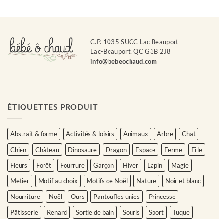
C.P. 1035 SUCC Lac Beauport
Lac-Beauport, QC G3B 2J8
info@bebeochaud.com
ÉTIQUETTES PRODUIT
Abstrait & forme
Activités & loisirs
Animaux
Arbre
Chat
Chien
Château
Dinosaure
Dragon
Espace
Ferme
Fille
Fleurs
Forêt
Fourrure
Garçon
Hiver
Lapin
Magie
Metier
Motif au choix
Motifs de Noël
Nature
Noir et blanc
Nourriture
Noël
Ours
Pantoufles unies
Princesse
Pâtisserie
Renard
Sortie de bain
Souris
Sport
Tuque