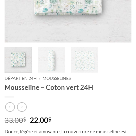
DÉPART EN 24H
/
MOUSSELINES
Mousseline – Coton vert 24H
Le
Le
33.00
22.00
$
$
prix
prix
Douce, légère et amusante, la couverture de mousseline est
initial
actuel