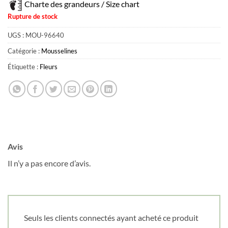
Charte des grandeurs / Size chart
Rupture de stock
UGS :
MOU-96640
Obtenez 10% de rabais
Catégorie :
Mousselines
Obtenez un 10% de rabais sur votre
Étiquette :
Fleurs
prochaine commande en vous inscrivant à
notre infolettre!
Courriel
*
Avis
Nom
*
Il n’y a pas encore d’avis.
Date de naissance
Seuls les clients connectés ayant acheté ce produit
Cliquez ici pour obtenir votre 10%