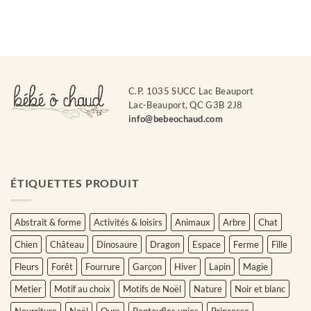
C.P. 1035 SUCC Lac Beauport
Lac-Beauport, QC G3B 2J8
info@bebeochaud.com
ÉTIQUETTES PRODUIT
Abstrait & forme
Activités & loisirs
Animaux
Arbre
Chat
Chien
Château
Dinosaure
Dragon
Espace
Ferme
Fille
Fleurs
Forêt
Fourrure
Garçon
Hiver
Lapin
Magie
Metier
Motif au choix
Motifs de Noël
Nature
Noir et blanc
Nourriture
Noël
Ours
Pantoufles unies
Princesse