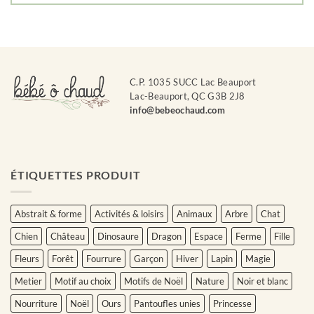
C.P. 1035 SUCC Lac Beauport
Lac-Beauport, QC G3B 2J8
info@bebeochaud.com
ÉTIQUETTES PRODUIT
Abstrait & forme
Activités & loisirs
Animaux
Arbre
Chat
Chien
Château
Dinosaure
Dragon
Espace
Ferme
Fille
Fleurs
Forêt
Fourrure
Garçon
Hiver
Lapin
Magie
Metier
Motif au choix
Motifs de Noël
Nature
Noir et blanc
Nourriture
Noël
Ours
Pantoufles unies
Princesse