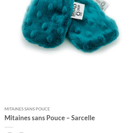
Courriel
*
Nom
*
Date
de
naissance
Cliquez
ici
pour
obtenir
votre
10%
MITAINES SANS POUCE
Mitaines sans Pouce – Sarcelle