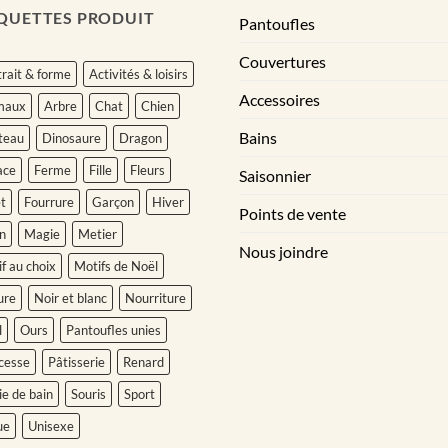
QUETTES PRODUIT
Pantoufles
Couvertures
rait & forme
Activités & loisirs
Accessoires
maux
Arbre
Chat
Chien
Bains
teau
Dinosaure
Dragon
ace
Ferme
Fille
Fleurs
Saisonnier
t
Fourrure
Garçon
Hiver
Points de vente
n
Magie
Metier
Nous joindre
f au choix
Motifs de Noël
ure
Noir et blanc
Nourriture
l
Ours
Pantoufles unies
cesse
Pâtisserie
Renard
ie de bain
Souris
Sport
ue
Unisexe