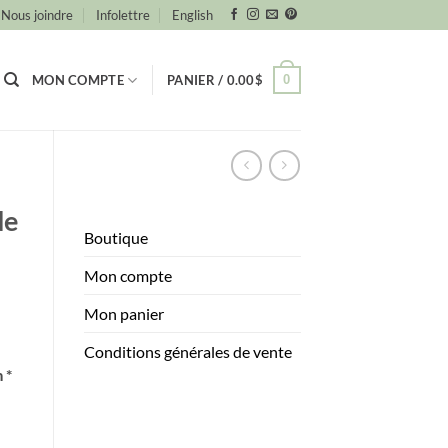
Nous joindre
Infolettre
English
0
MON COMPTE
PANIER /
0.00
$
de
Boutique
Mon compte
Mon panier
Conditions générales de vente
 *