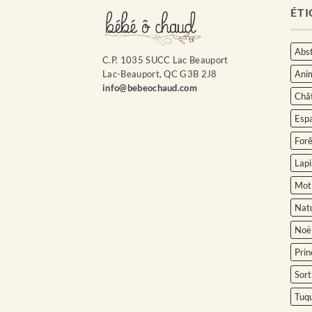
ÉTI
Abst
C.P. 1035 SUCC Lac Beauport
Ani
Lac-Beauport, QC G3B 2J8
info@bebeochaud.com
Châ
Esp
Forê
Lapi
Moti
Nat
Noë
Prin
Sort
Tuq