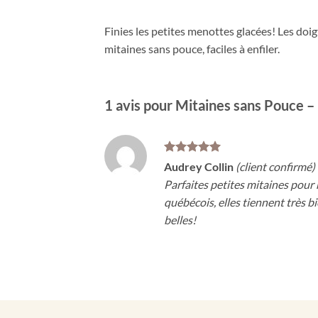
Finies les petites menottes glacées! Les doi
mitaines sans pouce, faciles à enfiler.
1 avis pour
Mitaines sans Pouce –
Note
5
sur
Audrey Collin
(client confirmé)
5
Parfaites petites mitaines pour 
québécois, elles tiennent très b
belles!