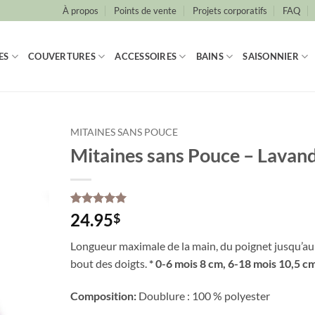
À propos
Points de vente
Projets corporatifs
FAQ
ES
COUVERTURES
ACCESSOIRES
BAINS
SAISONNIER
MITAINES SANS POUCE
Mitaines sans Pouce – Lavan
Noté
1
5
sur
24.95
$
5 basé sur
notation
Longueur maximale de la main, du poignet jusqu’au
client
bout des doigts.
* 0-6 mois 8 cm, 6-18 mois 10,5 cm
Composition:
Doublure : 100 % polyester