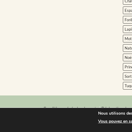
Châ
Esp
Forê
Lapi
Moti
Nat
Noë
Prin
Sort
Tuq
|
Conditions générales de vente
Déclaration de c
Nous utilisons des
Bébé Ô Chaud © Tout droits réservés | All right 
Vous pouvez en sav