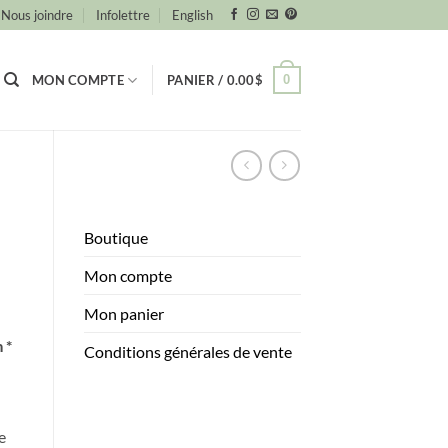
Nous joindre
Infolettre
English
0
MON COMPTE
PANIER /
0.00
$
Boutique
Mon compte
Mon panier
 *
Conditions générales de vente
e