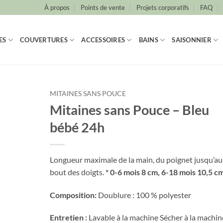
À propos
Points de vente
Projets corporatifs
FAQ
ES
COUVERTURES
ACCESSOIRES
BAINS
SAISONNIER
MITAINES SANS POUCE
Mitaines sans Pouce – Bleu
bébé 24h
Longueur maximale de la main, du poignet jusqu’au
bout des doigts.
* 0-6 mois 8 cm, 6-18 mois 10,5 cm
Composition:
Doublure : 100 % polyester
Entretien :
Lavable à la machine Sécher à la machin