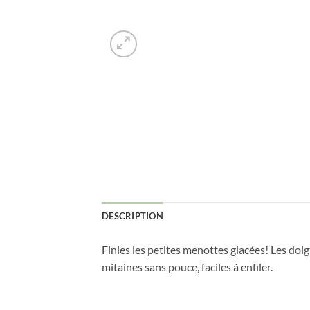
Courriel
*
Nom
*
Date
de
naissance
Cliquez
ici
pour
DESCRIPTION
obtenir
votre
10%
Finies les petites menottes glacées! Les doi
mitaines sans pouce, faciles à enfiler.