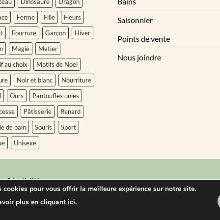
Bains
teau
Dinosaure
Dragon
ace
Ferme
Fille
Fleurs
Saisonnier
t
Fourrure
Garçon
Hiver
Points de vente
n
Magie
Metier
Nous joindre
f au choix
Motifs de Noël
ure
Noir et blanc
Nourriture
l
Ours
Pantoufles unies
cesse
Pâtisserie
Renard
ie de bain
Souris
Sport
ue
Unisexe
onfidentialité
 cookies pour vous offrir la meilleure expérience sur notre site.
reserved. 2025
oir plus en cliquant ici.