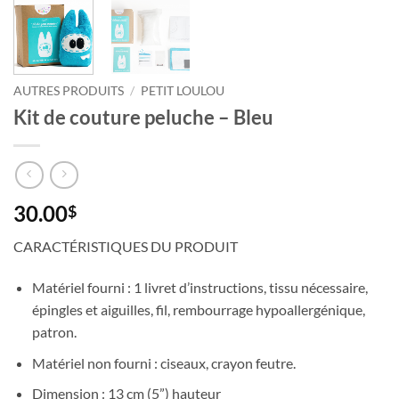
Courriel
*
AUTRES PRODUITS
/
PETIT LOULOU
Nom
Kit de couture peluche – Bleu
*
Date
de
naissance
30.00
$
Cliquez
CARACTÉRISTIQUES DU PRODUIT
ici
pour
obtenir
Matériel fourni : 1 livret d’instructions, tissu nécessaire,
votre
épingles et aiguilles, fil, rembourrage hypoallergénique,
10%
patron.
Matériel non fourni : ciseaux, crayon feutre.
Dimension : 13 cm (5”) hauteur