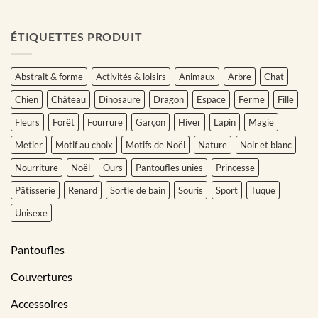
ÉTIQUETTES PRODUIT
Abstrait & forme
Activités & loisirs
Animaux
Arbre
Chat
Chien
Château
Dinosaure
Dragon
Espace
Ferme
Fille
Fleurs
Forêt
Fourrure
Garçon
Hiver
Lapin
Magie
Metier
Motif au choix
Motifs de Noël
Nature
Noir et blanc
Nourriture
Noël
Ours
Pantoufles unies
Princesse
Pâtisserie
Renard
Sortie de bain
Souris
Sport
Tuque
Unisexe
Pantoufles
Couvertures
Accessoires