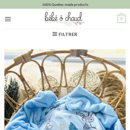
Passer
100% Quebec-made products
au
contenu
0
FILTRER