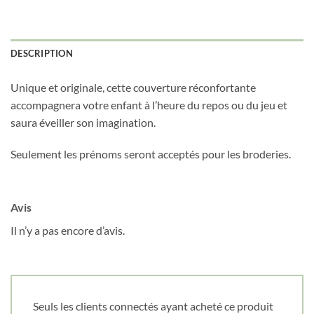
DESCRIPTION
Obtenez 10% de rabais
Unique et originale, cette couverture réconfortante
accompagnera votre enfant à l’heure du repos ou du jeu et
Obtenez un 10% de rabais sur votre
prochaine commande en vous inscrivant à
saura éveiller son imagination.
notre infolettre!
Seulement les prénoms seront acceptés pour les broderies.
Courriel
*
Avis
Nom
*
Il n’y a pas encore d’avis.
Date de naissance
Seuls les clients connectés ayant acheté ce produit