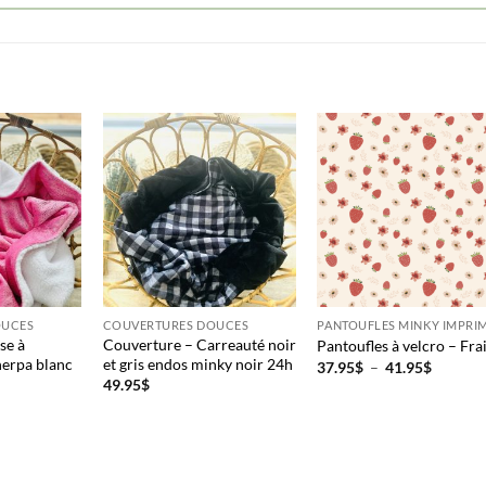
Cliquez ici pour obtenir votre 10%
OUCES
COUVERTURES DOUCES
PANTOUFLES MINKY IMPRI
se à
Couverture – Carreauté noir
Pantoufles à velcro – Fra
herpa blanc
et gris endos minky noir 24h
Plage
37.95
$
–
41.95
$
de
49.95
$
prix :
37.95$
à
41.95$