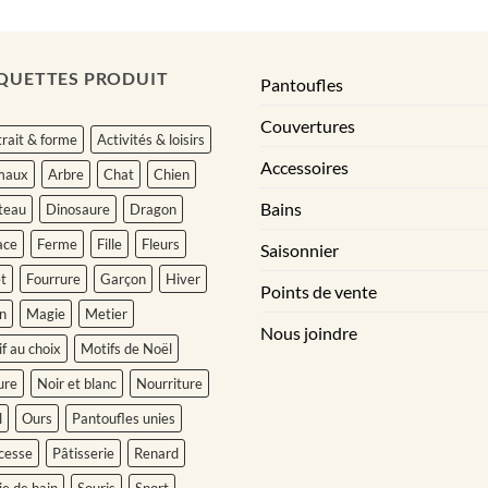
QUETTES PRODUIT
Pantoufles
Couvertures
rait & forme
Activités & loisirs
Accessoires
maux
Arbre
Chat
Chien
Bains
teau
Dinosaure
Dragon
ace
Ferme
Fille
Fleurs
Saisonnier
t
Fourrure
Garçon
Hiver
Points de vente
n
Magie
Metier
Nous joindre
f au choix
Motifs de Noël
ure
Noir et blanc
Nourriture
l
Ours
Pantoufles unies
cesse
Pâtisserie
Renard
ie de bain
Souris
Sport