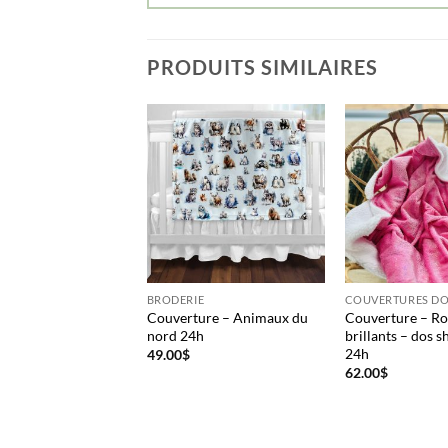
PRODUITS SIMILAIRES
TURES DOUCES
BRODERIE
COUVERTURES D
Couverture – Animaux du
Couverture – Ro
ure – Mouton 24h
nord 24h
brillants – dos s
24h
49.00
$
62.00
$