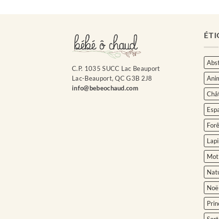
ÉTI
Abst
C.P. 1035 SUCC Lac Beauport
Ani
Lac-Beauport, QC G3B 2J8
info@bebeochaud.com
Châ
Esp
Forê
Lapi
Moti
Nat
Noë
Prin
Sort