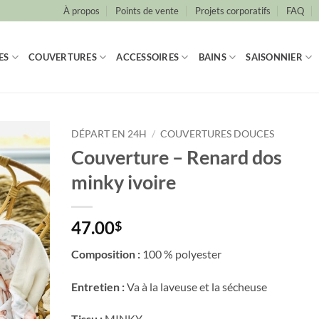
À propos
Points de vente
Projets corporatifs
FAQ
ES
COUVERTURES
ACCESSOIRES
BAINS
SAISONNIER
DÉPART EN 24H
/
COUVERTURES DOUCES
Couverture – Renard dos
minky ivoire
47.00
$
Composition :
100 % polyester
Entretien :
Va à la laveuse et la sécheuse
Tissu :
MINKY