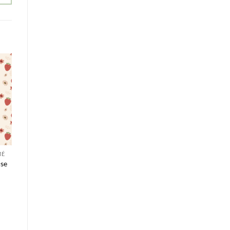
MÉ
ise