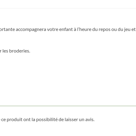
fortante accompagnera votre enfant à l’heure du repos ou du jeu et
Obtenez 10% de rabais
 les broderies.
Obtenez un 10% de rabais sur votre
prochaine commande en vous inscrivant à
notre infolettre!
Courriel
*
Nom
*
ce produit ont la possibilité de laisser un avis.
Date de naissance