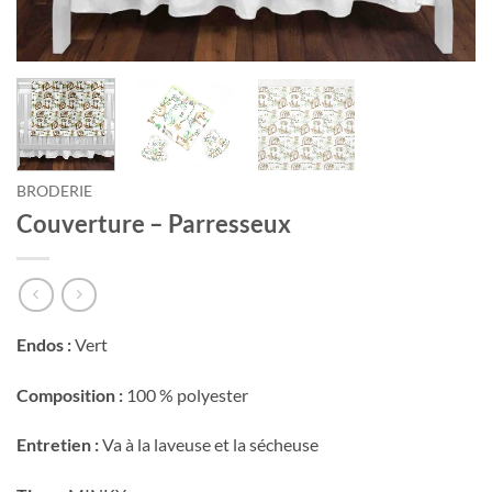
Courriel
*
Nom
*
BRODERIE
Date
Couverture – Parresseux
de
naissance
Cliquez
ici
pour
Endos :
Vert
obtenir
votre
10%
Composition :
100 % polyester
Entretien :
Va à la laveuse et la sécheuse