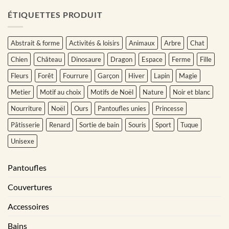
ÉTIQUETTES PRODUIT
Abstrait & forme
Activités & loisirs
Animaux
Arbre
Chat
Chien
Château
Dinosaure
Dragon
Espace
Ferme
Fille
Fleurs
Forêt
Fourrure
Garçon
Hiver
Lapin
Magie
Metier
Motif au choix
Motifs de Noël
Nature
Noir et blanc
Nourriture
Noël
Ours
Pantoufles unies
Princesse
Pâtisserie
Renard
Sortie de bain
Souris
Sport
Tuque
Unisexe
Pantoufles
Couvertures
Accessoires
Bains