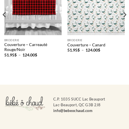
BRODERIE
BRODERIE
Couverture – Carreauté
Couverture – Canard
Rouge/Noir
Plage
51.95
$
–
124.00
$
de
Plage
51.95
$
–
124.00
$
prix :
de
51.95$
prix :
à
51.95$
124.00$
à
124.00$
C.P. 1035 SUCC Lac Beauport
Lac-Beauport, QC G3B 2J8
info@bebeochaud.com