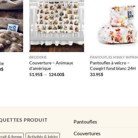
BRODERIE
PANTOUFLES MINKY IMPRI
Couverture – Animaux
Pantoufles à velcro –
ie
d’amérique
Cowgirl fond blanc 24H
Plage
0
$
de
Plage
51.95
$
–
124.00
$
33.95
$
prix :
de
51.95$
prix :
à
51.95$
162.50$
à
124.00$
QUETTES PRODUIT
Pantoufles
Couvertures
rait & forme
Activités & loisirs