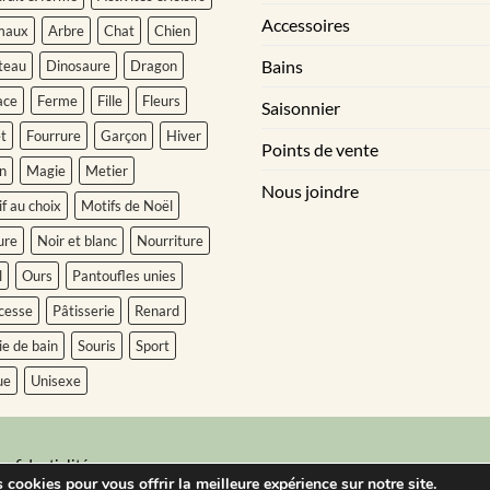
Accessoires
maux
Arbre
Chat
Chien
Bains
teau
Dinosaure
Dragon
ace
Ferme
Fille
Fleurs
Saisonnier
t
Fourrure
Garçon
Hiver
Points de vente
n
Magie
Metier
Nous joindre
f au choix
Motifs de Noël
ure
Noir et blanc
Nourriture
l
Ours
Pantoufles unies
cesse
Pâtisserie
Renard
ie de bain
Souris
Sport
ue
Unisexe
onfidentialité
 cookies pour vous offrir la meilleure expérience sur notre site.