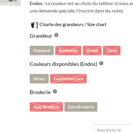
Endos :
La couleur est au choix du tailleur, si vous a
une demande spéciale, l’inscrire dans les notes
Charte des grandeurs / Size chart
Grandeur
Standard
Bassinette
Grand
Carré
Couleurs disponibles (Endos)
Minky
Fausse fourrure
Broderie
Avec Broderie
Sans Broderie