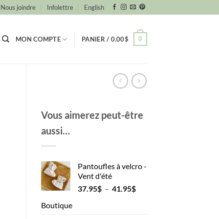
Nous joindre
Infolettre
English
0
MON COMPTE
PANIER /
0.00
$
Vous aimerez peut-être
aussi…
Pantoufles à velcro -
Vent d'été
Plage
37.95
$
–
41.95
$
de
Boutique
prix :
37.95$