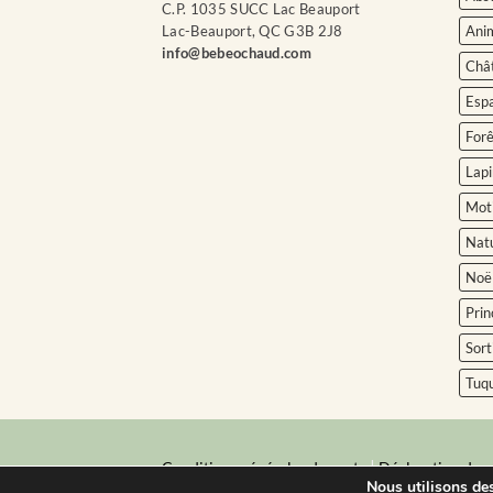
C.P. 1035 SUCC Lac Beauport
Ani
Lac-Beauport, QC G3B 2J8
info@bebeochaud.com
Châ
Esp
Forê
Lapi
Moti
Nat
Noë
Prin
Sort
Tuq
|
Conditions générales de vente
Déclaration de c
Nous utilisons des