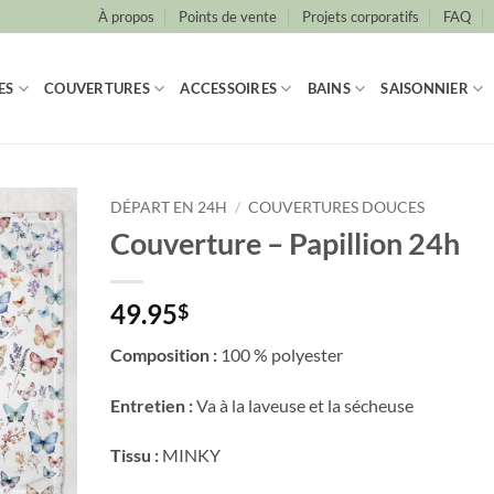
À propos
Points de vente
Projets corporatifs
FAQ
ES
COUVERTURES
ACCESSOIRES
BAINS
SAISONNIER
DÉPART EN 24H
/
COUVERTURES DOUCES
Couverture – Papillion 24h
49.95
$
Composition :
100 % polyester
Entretien :
Va à la laveuse et la sécheuse
Tissu :
MINKY