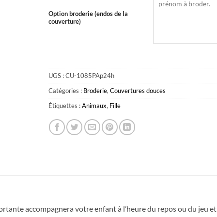
Option broderie (endos de la
couverture)
UGS :
CU-1085PAp24h
Catégories :
Broderie
,
Couvertures douces
Étiquettes :
Animaux
,
Fille
Obtenez 10% de rabais
Obtenez un 10% de rabais sur votre
prochaine commande en vous inscrivant à
notre infolettre!
Courriel
*
fortante accompagnera votre enfant à l’heure du repos ou du jeu et