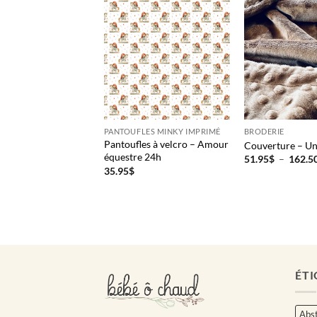
LES MINKY IMPRIMÉ
PANTOUFLES MINKY IMPRIMÉ
BRODERIE
es à velcro –
Pantoufles à velcro – Amour
Couverture – Un
 arc-en-ciel 24H
équestre 24h
51.95
$
–
162.5
35.95
$
ÉTI
Abst