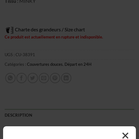
Tissu :
MINKY
Charte des grandeurs / Size chart
Ce produit est actuellement en rupture et indisponible.
UGS :
CU-38391
Catégories :
Couvertures douces
,
Départ en 24H
DESCRIPTION
Unique et originale, cette couverture réconfortante
accompagnera votre enfant à l’heure du repos ou du jeu et