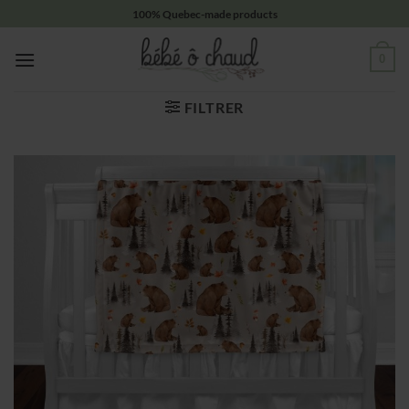
Passer
100% Quebec-made products
au
contenu
0
FILTRER