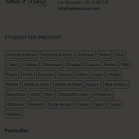
Lac-Beauport, QC G3B 2J8
info@bebeochaud.com
ÉTIQUETTES PRODUIT
Abstrait & forme
Activités & loisirs
Animaux
Arbre
Chat
Chien
Château
Dinosaure
Dragon
Espace
Ferme
Fille
Fleurs
Forêt
Fourrure
Garçon
Hiver
Lapin
Magie
Metier
Motif au choix
Motifs de Noël
Nature
Noir et blanc
Nourriture
Noël
Ours
Pantoufles unies
Princesse
Pâtisserie
Renard
Sortie de bain
Souris
Sport
Tuque
Unisexe
Pantoufles