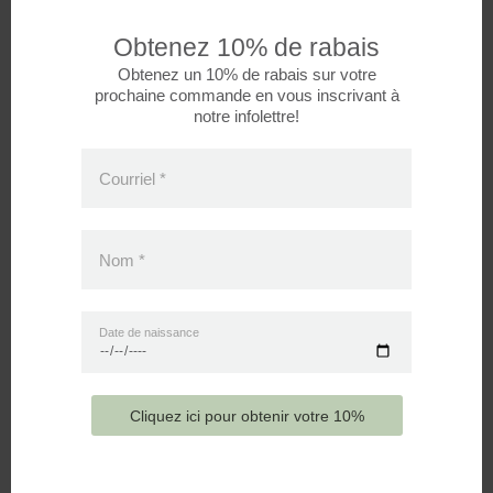
saura éveiller son imagination.
Obtenez 10% de rabais
Seulement les prénoms seront acceptés pour les broderies.
Obtenez un 10% de rabais sur votre
prochaine commande en vous inscrivant à
notre infolettre!
Avis
Courriel
*
Il n’y a pas encore d’avis.
Nom
*
Seuls les clients connectés ayant acheté ce produit
Date de naissance
ont la possibilité de laisser un avis.
Cliquez ici pour obtenir votre 10%
PRODUITS SIMILAIRES