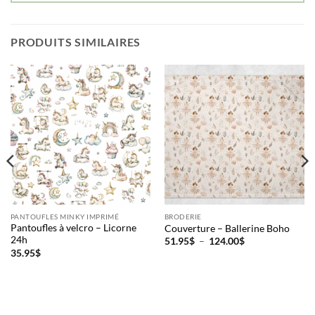
PRODUITS SIMILAIRES
PANTOUFLES MINKY IMPRIMÉ
BRODERIE
Pantoufles à velcro – Licorne
Couverture – Ballerine Boho
24h
Plage
51.95
$
–
124.00
$
de
35.95
$
prix :
51.95$
à
124.00$