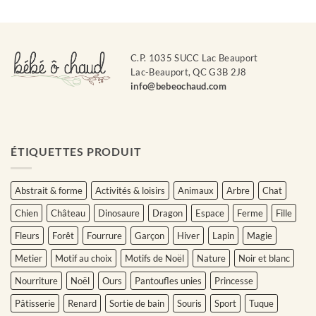
C.P. 1035 SUCC Lac Beauport
Lac-Beauport, QC G3B 2J8
info@bebeochaud.com
ÉTIQUETTES PRODUIT
Abstrait & forme
Activités & loisirs
Animaux
Arbre
Chat
Chien
Château
Dinosaure
Dragon
Espace
Ferme
Fille
Fleurs
Forêt
Fourrure
Garçon
Hiver
Lapin
Magie
Metier
Motif au choix
Motifs de Noël
Nature
Noir et blanc
Nourriture
Noël
Ours
Pantoufles unies
Princesse
Pâtisserie
Renard
Sortie de bain
Souris
Sport
Tuque