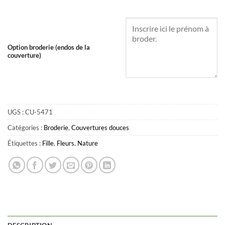
Option broderie (endos de la
couverture)
UGS :
CU-5471
Catégories :
Broderie
,
Couvertures douces
Étiquettes :
Fille
,
Fleurs
,
Nature