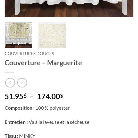
Courriel
*
Nom
*
COUVERTURES DOUCES
Date
Couverture – Marguerite
de
naissance
Cliquez
ici
pour
Plage
51.95
–
174.00
$
$
obtenir
de
votre
10%
Composition :
100 % polyester
prix :
51.95$
Entretien :
Va à la laveuse et la sécheuse
à
174.00$
Tissu :
MINKY