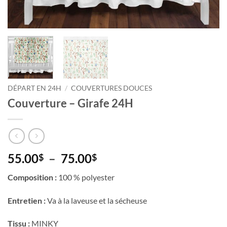
DÉPART EN 24H
/
COUVERTURES DOUCES
Couverture – Girafe 24H
Plage
55.00
–
75.00
$
$
de
Composition :
100 % polyester
prix :
55.00$
Entretien :
Va à la laveuse et la sécheuse
à
75.00$
Tissu :
MINKY