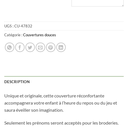
UGS :
CU-47832
Catégorie :
Couvertures douces
Obtenez 10% de rabais
Obtenez un 10% de rabais sur votre
prochaine commande en vous inscrivant à
DESCRIPTION
notre infolettre!
Unique et originale, cette couverture réconfortante
Courriel
*
accompagnera votre enfant à l’heure du repos ou du jeu et
saura éveiller son imagination.
Nom
*
Seulement les prénoms seront acceptés pour les broderies.