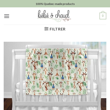
Passer
100% Quebec-made products
au
contenu
0
FILTRER