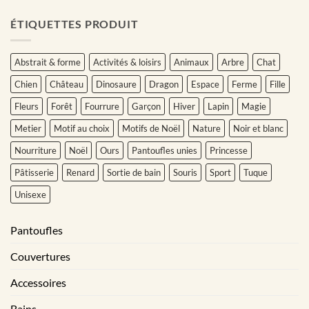
ÉTIQUETTES PRODUIT
Abstrait & forme
Activités & loisirs
Animaux
Arbre
Chat
Chien
Château
Dinosaure
Dragon
Espace
Ferme
Fille
Fleurs
Forêt
Fourrure
Garçon
Hiver
Lapin
Magie
Metier
Motif au choix
Motifs de Noël
Nature
Noir et blanc
Nourriture
Noël
Ours
Pantoufles unies
Princesse
Pâtisserie
Renard
Sortie de bain
Souris
Sport
Tuque
Unisexe
Pantoufles
Couvertures
Accessoires
Bains