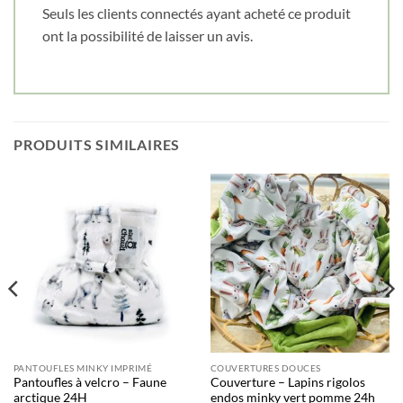
Seuls les clients connectés ayant acheté ce produit
Cliquez ici pour obtenir votre 10%
ont la possibilité de laisser un avis.
PRODUITS SIMILAIRES
PANTOUFLES MINKY IMPRIMÉ
COUVERTURES DOUCES
Pantoufles à velcro – Faune
Couverture – Lapins rigolos
arctique 24H
endos minky vert pomme 24h