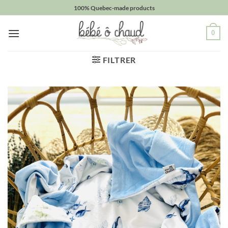
Passer
100% Quebec-made products
au
contenu
0
FILTRER