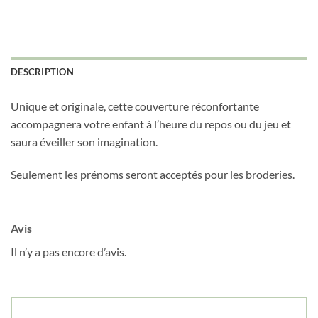
DESCRIPTION
Obtenez 10% de rabais
Unique et originale, cette couverture réconfortante
Obtenez un 10% de rabais sur votre
accompagnera votre enfant à l’heure du repos ou du jeu et
prochaine commande en vous inscrivant à
notre infolettre!
saura éveiller son imagination.
Seulement les prénoms seront acceptés pour les broderies.
Courriel
*
Avis
Nom
*
Il n’y a pas encore d’avis.
Date de naissance