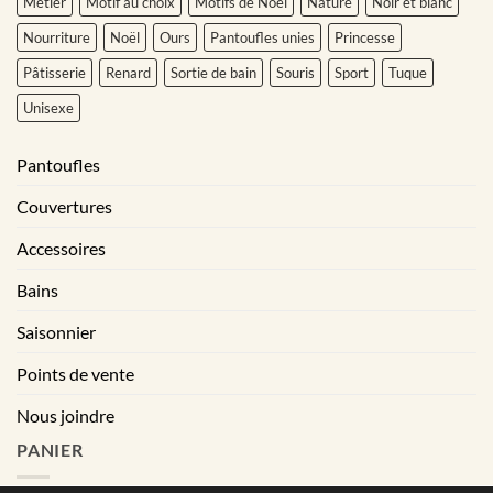
Metier
Motif au choix
Motifs de Noël
Nature
Noir et blanc
Nourriture
Noël
Ours
Pantoufles unies
Princesse
Pâtisserie
Renard
Sortie de bain
Souris
Sport
Tuque
Unisexe
Pantoufles
Couvertures
Accessoires
Bains
Saisonnier
Points de vente
Nous joindre
PANIER