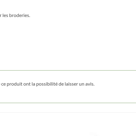
 les broderies.
Obtenez 10% de rabais
Obtenez un 10% de rabais sur votre
prochaine commande en vous inscrivant à
notre infolettre!
Courriel
*
Nom
*
ce produit ont la possibilité de laisser un avis.
Date de naissance
Cliquez ici pour obtenir votre 10%