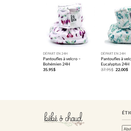
EN 24H
DÉPART EN 24H
DÉPART EN 24H
es à velcro –
Pantoufles à velcro –
Pantoufles à vel
n fleuri 24H
Bohémien 24H
Eucalyptus 24H
Le
L
35.95
$
37.95
$
22.00
$
prix
p
initial
a
était :
es
37.95$.
2
ÉTI
Abst