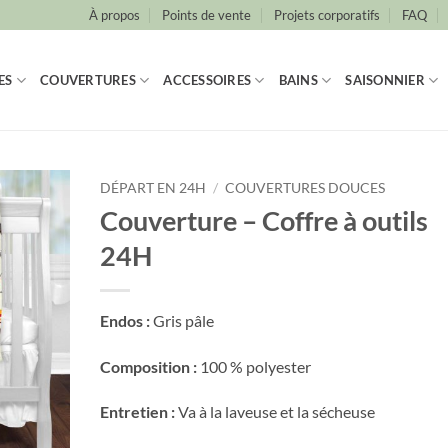
À propos
Points de vente
Projets corporatifs
FAQ
ES
COUVERTURES
ACCESSOIRES
BAINS
SAISONNIER
DÉPART EN 24H
/
COUVERTURES DOUCES
Couverture – Coffre à outils
24H
Endos :
Gris pâle
Composition :
100 % polyester
Entretien :
Va à la laveuse et la sécheuse