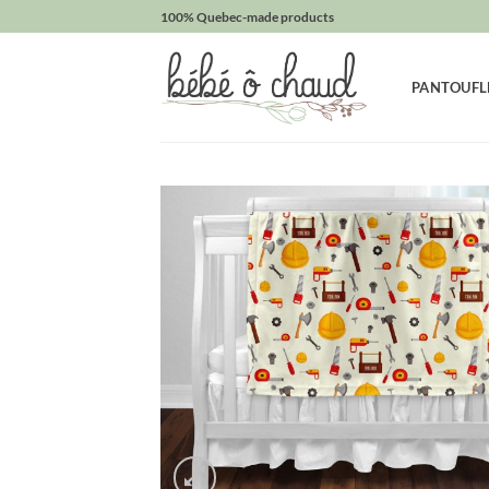
Passer
100% Quebec-made products
au
contenu
PANTOUFL