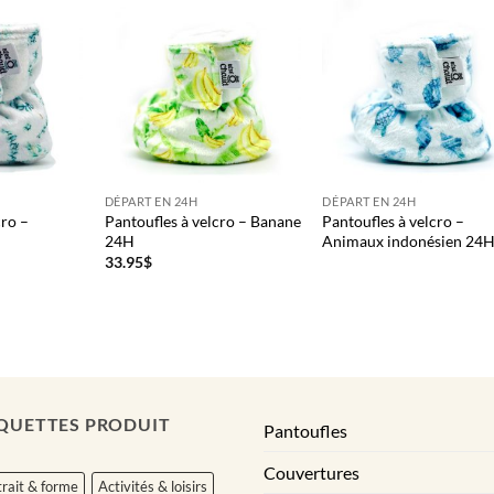
DÉPART EN 24H
DÉPART EN 24H
cro –
Pantoufles à velcro – Banane
Pantoufles à velcro –
24H
Animaux indonésien 24
e
33.95
$
rix
ctuel
t :
2.00$.
QUETTES PRODUIT
Pantoufles
Couvertures
rait & forme
Activités & loisirs