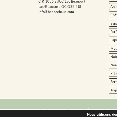
C.P. 1035 SUCC Lac Beauport
Ani
Lac-Beauport, QC G3B 2J8
info@bebeochaud.com
Châ
Esp
Forê
Lapi
Moti
Nat
Noë
Prin
Sort
Tuq
|
Conditions générales de vente
Déclaration de c
Nous utilisons des