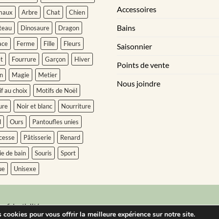
Accessoires
maux
Arbre
Chat
Chien
Bains
teau
Dinosaure
Dragon
ace
Ferme
Fille
Fleurs
Saisonnier
t
Fourrure
Garçon
Hiver
Points de vente
n
Magie
Metier
Nous joindre
f au choix
Motifs de Noël
ure
Noir et blanc
Nourriture
l
Ours
Pantoufles unies
cesse
Pâtisserie
Renard
ie de bain
Souris
Sport
ue
Unisexe
onfidentialité
 cookies pour vous offrir la meilleure expérience sur notre site.