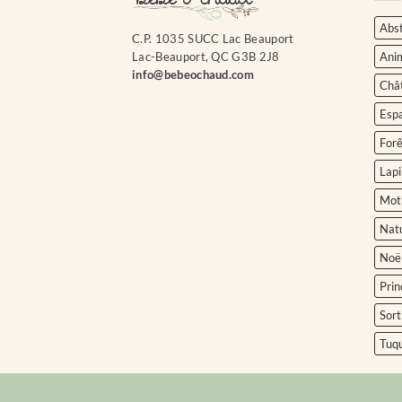
Abst
C.P. 1035 SUCC Lac Beauport
Ani
Lac-Beauport, QC G3B 2J8
info@bebeochaud.com
Châ
Esp
Forê
Lapi
Moti
Nat
Noë
Prin
Sort
Tuq