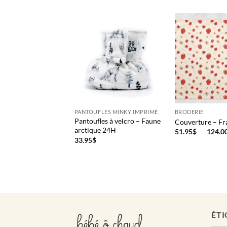
E
PANTOUFLES MINKY IMPRIMÉ
BRODERIE
Pantoufles à velcro – Faune
ure – Licorne 24h
Couverture – Fr
arctique 24H
51.95
$
–
124.0
33.95
$
ÉTI