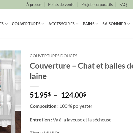
À propos
Points de vente
Projets corporatifs
FAQ
ES
COUVERTURES
ACCESSOIRES
BAINS
SAISONNIER
COUVERTURES DOUCES
Couverture – Chat et balles d
laine
Plage
51.95
–
124.00
$
$
de
Composition :
100 % polyester
prix :
51.95$
Entretien :
Va à la laveuse et la sécheuse
à
124.00$
Tissu :
MINKY