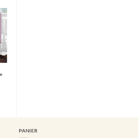
ve
$
0$
PANIER