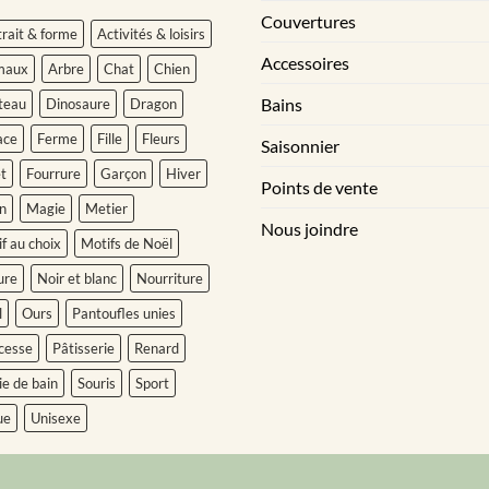
Couvertures
rait & forme
Activités & loisirs
Accessoires
maux
Arbre
Chat
Chien
Bains
teau
Dinosaure
Dragon
ace
Ferme
Fille
Fleurs
Saisonnier
t
Fourrure
Garçon
Hiver
Points de vente
n
Magie
Metier
Nous joindre
f au choix
Motifs de Noël
ure
Noir et blanc
Nourriture
l
Ours
Pantoufles unies
cesse
Pâtisserie
Renard
ie de bain
Souris
Sport
ue
Unisexe