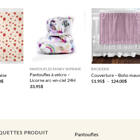
PANTOUFLES MINKY IMPRIMÉ
BRODERIE
Pantoufles à velcro –
aise
Couverture – Boho mau
Licorne arc-en-ciel 24H
Plage
Plage
0
$
51.95
$
–
124.00
$
de
de
33.95
$
prix :
prix :
51.95$
51.95
à
à
124.00$
124.0
QUETTES PRODUIT
Pantoufles