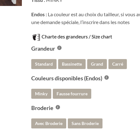
Endos :
La couleur est au choix du tailleur, si vous a
une demande spéciale, l’inscrire dans les notes
Charte des grandeurs / Size chart
Grandeur
Standard
Bassinette
Grand
Carré
Couleurs disponibles (Endos)
Minky
Fausse fourrure
Broderie
Avec Broderie
Sans Broderie