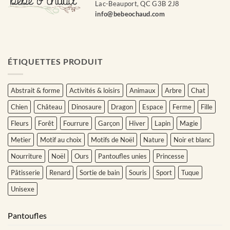
Lac-Beauport, QC G3B 2J8
info@bebeochaud.com
ÉTIQUETTES PRODUIT
Abstrait & forme
Activités & loisirs
Animaux
Arbre
Chat
Chien
Château
Dinosaure
Dragon
Espace
Ferme
Fille
Fleurs
Forêt
Fourrure
Garçon
Hiver
Lapin
Magie
Metier
Motif au choix
Motifs de Noël
Nature
Noir et blanc
Nourriture
Noël
Ours
Pantoufles unies
Princesse
Pâtisserie
Renard
Sortie de bain
Souris
Sport
Tuque
Unisexe
Pantoufles