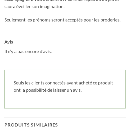
Obtenez 10% de rabais
saura éveiller son imagination.
Obtenez un 10% de rabais sur votre
Seulement les prénoms seront acceptés pour les broderies.
prochaine commande en vous inscrivant à
notre infolettre!
Avis
Courriel
*
Il n’y a pas encore d’avis.
Nom
*
Seuls les clients connectés ayant acheté ce produit
Date de naissance
ont la possibilité de laisser un avis.
Cliquez ici pour obtenir votre 10%
PRODUITS SIMILAIRES