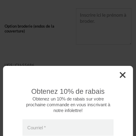
Option broderie (endos de la
couverture)
UGS :
CU-55686
Catégorie :
Couvertures douces
Étiquette :
Animaux
Obtenez 10% de rabais
Obtenez un 10% de rabais sur votre
prochaine commande en vous inscrivant à
notre infolettre!
Courriel
*
DESCRIPTION