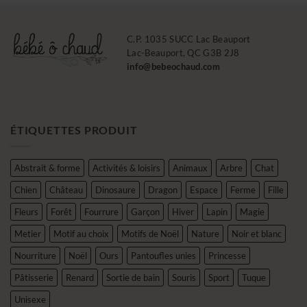
C.P. 1035 SUCC Lac Beauport
Lac-Beauport, QC G3B 2J8
info@bebeochaud.com
ÉTIQUETTES PRODUIT
Abstrait & forme
Activités & loisirs
Animaux
Arbre
Chat
Chien
Château
Dinosaure
Dragon
Espace
Ferme
Fille
Fleurs
Forêt
Fourrure
Garçon
Hiver
Lapin
Magie
Metier
Motif au choix
Motifs de Noël
Nature
Noir et blanc
Nourriture
Noël
Ours
Pantoufles unies
Princesse
Pâtisserie
Renard
Sortie de bain
Souris
Sport
Tuque
Unisexe