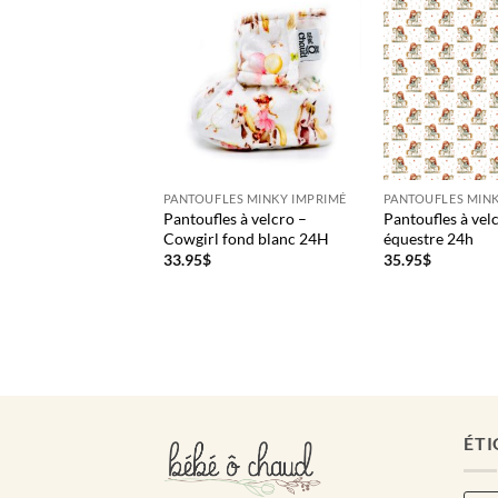
LES MINKY IMPRIMÉ
PANTOUFLES MINKY IMPRIMÉ
PANTOUFLES MINK
es à velcro –
Pantoufles à velcro –
Pantoufles à ve
 arc-en-ciel 24H
Cowgirl fond blanc 24H
équestre 24h
33.95
$
35.95
$
ÉTI