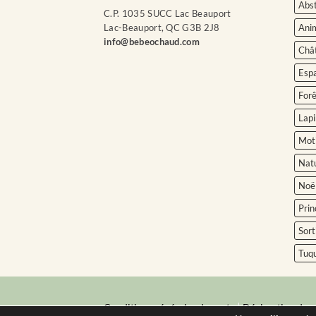
Abst
C.P. 1035 SUCC Lac Beauport
Ani
Lac-Beauport, QC G3B 2J8
info@bebeochaud.com
Châ
Esp
Forê
Lapi
Moti
Nat
Noë
Prin
Sort
Tuq
|
Conditions générales de vente
Déclaration de c