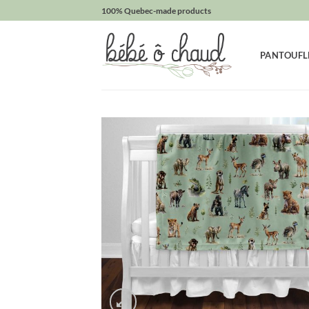
Passer
100% Quebec-made products
au
contenu
PANTOUFL