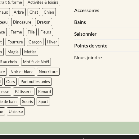
rait & forme
Activités & loisirs
Accessoires
maux
Arbre
Chat
Chien
Bains
teau
Dinosaure
Dragon
ace
Ferme
Fille
Fleurs
Saisonnier
t
Fourrure
Garçon
Hiver
Points de vente
n
Magie
Metier
Nous joindre
f au choix
Motifs de Noël
ure
Noir et blanc
Nourriture
l
Ours
Pantoufles unies
cesse
Pâtisserie
Renard
ie de bain
Souris
Sport
ue
Unisexe
onfidentialité