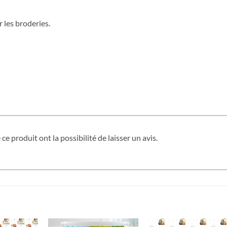
 les broderies.
Obtenez 10% de rabais
Obtenez un 10% de rabais sur votre
prochaine commande en vous inscrivant à
notre infolettre!
Courriel
*
Nom
*
ce produit ont la possibilité de laisser un avis.
Date de naissance
Cliquez ici pour obtenir votre 10%