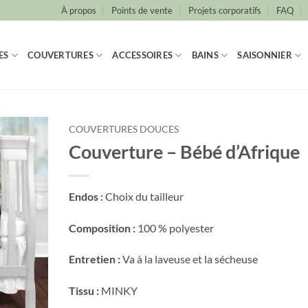
À propos
Points de vente
Projets corporatifs
FAQ
ES
COUVERTURES
ACCESSOIRES
BAINS
SAISONNIER
COUVERTURES DOUCES
Couverture – Bébé d’Afrique
Endos :
Choix du tailleur
Composition :
100 % polyester
Entretien :
Va à la laveuse et la sécheuse
Tissu :
MINKY