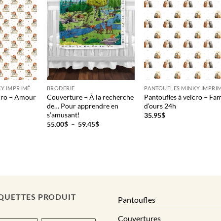
Y IMPRIMÉ
BRODERIE
PANTOUFLES MINKY IMPRI
lcro – Amour
Couverture – À la recherche
Pantoufles à velcro – Fam
de… Pour apprendre en
d’ours 24h
s’amusant!
35.95
$
Plage
55.00
$
–
59.45
$
de
prix :
55.00$
à
59.45$
QUETTES PRODUIT
Pantoufles
Couvertures