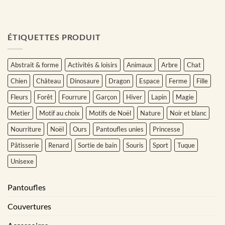
ÉTIQUETTES PRODUIT
Abstrait & forme
Activités & loisirs
Animaux
Arbre
Chat
Chien
Château
Dinosaure
Dragon
Espace
Ferme
Fille
Fleurs
Forêt
Fourrure
Garçon
Hiver
Lapin
Magie
Metier
Motif au choix
Motifs de Noël
Nature
Noir et blanc
Nourriture
Noël
Ours
Pantoufles unies
Princesse
Pâtisserie
Renard
Sortie de bain
Souris
Sport
Tuque
Unisexe
Pantoufles
Couvertures