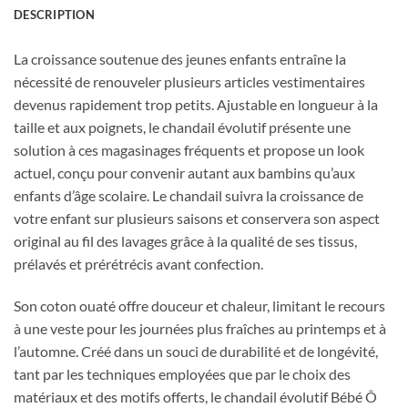
DESCRIPTION
La croissance soutenue des jeunes enfants entraîne la
nécessité de renouveler plusieurs articles vestimentaires
devenus rapidement trop petits. Ajustable en longueur à la
taille et aux poignets, le chandail évolutif présente une
solution à ces magasinages fréquents et propose un look
actuel, conçu pour convenir autant aux bambins qu’aux
enfants d’âge scolaire. Le chandail suivra la croissance de
votre enfant sur plusieurs saisons et conservera son aspect
Obtenez 10% de rabais
original au fil des lavages grâce à la qualité de ses tissus,
Obtenez un 10% de rabais sur votre
prochaine commande en vous inscrivant à
prélavés et prérétrécis avant confection.
notre infolettre!
Son coton ouaté offre douceur et chaleur, limitant le recours
à une veste pour les journées plus fraîches au printemps et à
Courriel
*
l’automne. Créé dans un souci de durabilité et de longévité,
tant par les techniques employées que par le choix des
matériaux et des motifs offerts, le chandail évolutif Bébé Ô
Nom
*