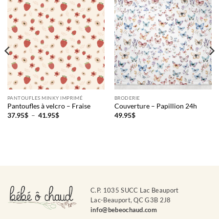
PANTOUFLES MINKY IMPRIMÉ
BRODERIE
Pantoufles à velcro – Fraise
Couverture – Papillion 24h
Plage
37.95
$
–
41.95
$
49.95
$
de
prix :
37.95$
à
41.95$
C.P. 1035 SUCC Lac Beauport
Lac-Beauport, QC G3B 2J8
info@bebeochaud.com