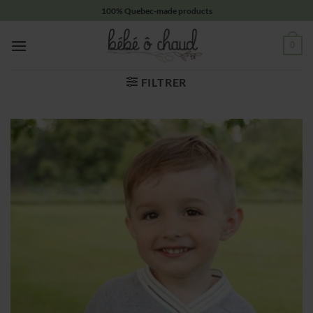
Passer
100% Quebec-made products
au
contenu
0
FILTRER