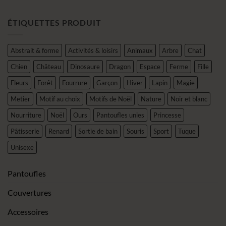
ÉTIQUETTES PRODUIT
Abstrait & forme
Activités & loisirs
Animaux
Arbre
Chat
Chien
Château
Dinosaure
Dragon
Espace
Ferme
Fille
Fleurs
Forêt
Fourrure
Garçon
Hiver
Lapin
Magie
Metier
Motif au choix
Motifs de Noël
Nature
Noir et blanc
Nourriture
Noël
Ours
Pantoufles unies
Princesse
Pâtisserie
Renard
Sortie de bain
Souris
Sport
Tuque
Unisexe
Pantoufles
Couvertures
Accessoires