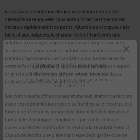
La croissance soutenue des jeunes enfants entraîne la
nécessité de renouveler plusieurs articles vestimentaires
devenus rapidement trop petits. Ajustable en longueur à la
taille et aux poignets, le chandail évolutif présente une
solution à ces magasinages fréquents et propose un look
actuel, conçu pour convenir autant aux bambins qu’aux
enfants d’âge scolaire. Le chandail suivra la croissance de
votre enfant sur plusieurs saisons et conservera son aspect
Obtenez 10% de rabais
original au fil des lavages grâce à la qualité de ses tissus,
Obtenez un 10% de rabais sur votre
prélavés et prérétrécis avant confection.
prochaine commande en vous inscrivant à
notre infolettre!
Son coton ouaté offre douceur et chaleur, limitant le recours
à une veste pour les journées plus fraîches au printemps et à
Courriel
*
l’automne. Créé dans un souci de durabilité et de longévité,
tant par les techniques employées que par le choix des
matériaux et des motifs offerts, le chandail évolutif Bébé Ô
Nom
*
Chaud deviendra une pièce maîtresse de la garde-robe de