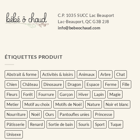
C.P. 1035 SUCC Lac Beauport
Lac-Beauport, QC G3B 2J8
info@bebeochaud.com
ÉTIQUETTES PRODUIT
Abstrait & forme
Activités & loisirs
Animaux
Arbre
Chat
Chien
Château
Dinosaure
Dragon
Espace
Ferme
Fille
Fleurs
Forêt
Fourrure
Garçon
Hiver
Lapin
Magie
Metier
Motif au choix
Motifs de Noël
Nature
Noir et blanc
Nourriture
Noël
Ours
Pantoufles unies
Princesse
Pâtisserie
Renard
Sortie de bain
Souris
Sport
Tuque
Unisexe