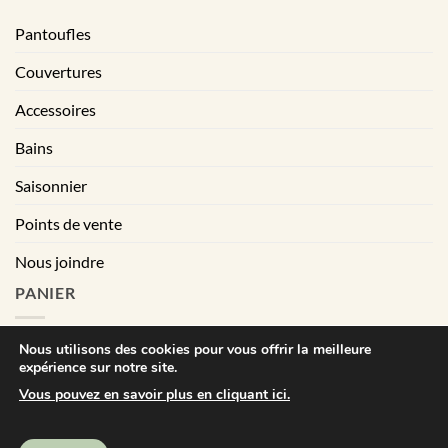
Pantoufles
Couvertures
Accessoires
Bains
Saisonnier
Points de vente
Nous joindre
PANIER
Nous utilisons des cookies pour vous offrir la meilleure
expérience sur notre site.
|
Conditions générales de vente
Déclaration de confidentialité
Vous pouvez en savoir plus en cliquant ici.
Visa
MasterCard
PayPal
Square