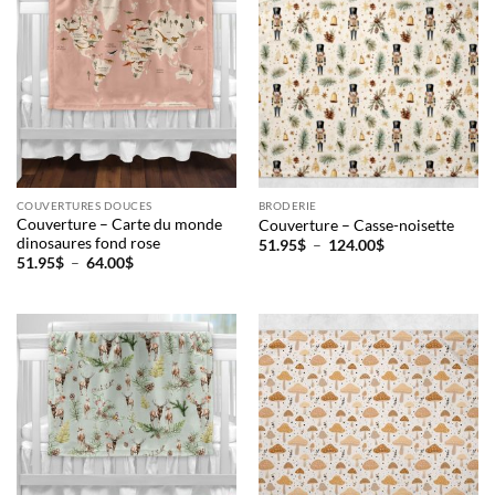
COUVERTURES DOUCES
BRODERIE
Couverture – Carte du monde
Couverture – Casse-noisette
dinosaures fond rose
Plage
51.95
$
–
124.00
$
de
Plage
51.95
$
–
64.00
$
prix :
de
51.95$
prix :
à
51.95$
124.00$
à
64.00$