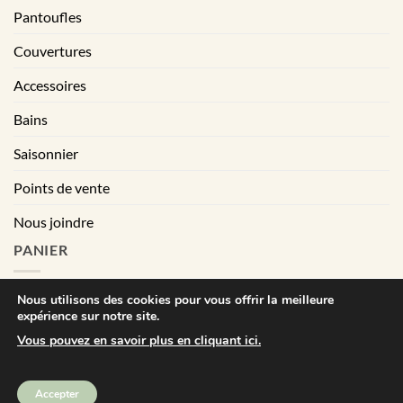
Pantoufles
Couvertures
Accessoires
Bains
Saisonnier
Points de vente
Nous joindre
PANIER
Nous utilisons des cookies pour vous offrir la meilleure
expérience sur notre site.
|
Conditions générales de vente
Déclaration de confidentialité
Vous pouvez en savoir plus en cliquant ici.
Visa
MasterCard
PayPal
Square
Accepter
Bébé Ô Chaud © Tout droits réservés | All right reserved. 2025