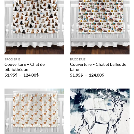
124.00$
124.00$
BRODERIE
BRODERIE
Couverture – Chat de
Couverture – Chat et balles de
bibliothèque
laine
Plage
Plage
51.95
$
–
124.00
$
51.95
$
–
124.00
$
de
de
prix :
prix :
51.95$
51.95$
à
à
124.00$
124.00$