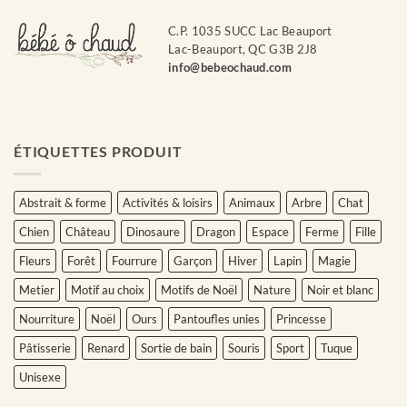
C.P. 1035 SUCC Lac Beauport
Lac-Beauport, QC G3B 2J8
info@bebeochaud.com
ÉTIQUETTES PRODUIT
Abstrait & forme
Activités & loisirs
Animaux
Arbre
Chat
Chien
Château
Dinosaure
Dragon
Espace
Ferme
Fille
Fleurs
Forêt
Fourrure
Garçon
Hiver
Lapin
Magie
Metier
Motif au choix
Motifs de Noël
Nature
Noir et blanc
Nourriture
Noël
Ours
Pantoufles unies
Princesse
Pâtisserie
Renard
Sortie de bain
Souris
Sport
Tuque
Unisexe