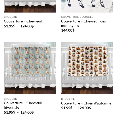
BRODERIE
COUVERTURES DOUCES
Couverture – Chevreuil des
Couverture – Chevreuil
montagnes
Plage
51.95
$
–
124.00
$
de
144.00
$
prix :
51.95$
à
124.00$
BRODERIE
BRODERIE
Couverture – Chevreuil
Couverture – Chien d’automne
hivernale
Plage
51.95
$
–
124.00
$
de
Plage
51.95
$
–
124.00
$
prix :
de