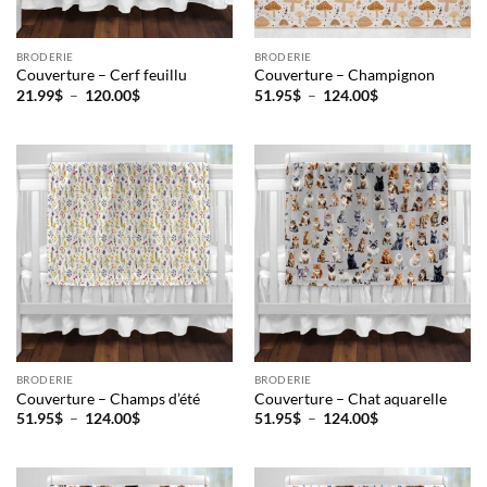
BRODERIE
BRODERIE
Couverture – Cerf feuillu
Couverture – Champignon
Plage
Plage
21.99
$
–
120.00
$
51.95
$
–
124.00
$
de
de
prix :
prix :
21.99$
51.95$
à
à
120.00$
124.00$
BRODERIE
BRODERIE
Couverture – Champs d’été
Couverture – Chat aquarelle
Plage
Plage
51.95
$
–
124.00
$
51.95
$
–
124.00
$
de
de
prix :
prix :
51.95$
51.95$
à
à